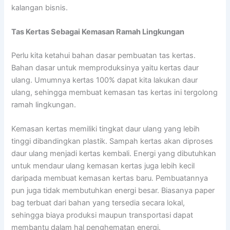
kalangan bisnis.
Tas Kertas Sebagai Kemasan Ramah Lingkungan
Perlu kita ketahui bahan dasar pembuatan tas kertas.
Bahan dasar untuk memproduksinya yaitu kertas daur
ulang. Umumnya kertas 100% dapat kita lakukan daur
ulang, sehingga membuat kemasan tas kertas ini tergolong
ramah lingkungan.
Kemasan kertas memiliki tingkat daur ulang yang lebih
tinggi dibandingkan plastik. Sampah kertas akan diproses
daur ulang menjadi kertas kembali. Energi yang dibutuhkan
untuk mendaur ulang kemasan kertas juga lebih kecil
daripada membuat kemasan kertas baru. Pembuatannya
pun juga tidak membutuhkan energi besar. Biasanya paper
bag terbuat dari bahan yang tersedia secara lokal,
sehingga biaya produksi maupun transportasi dapat
membantu dalam hal penghematan energi.