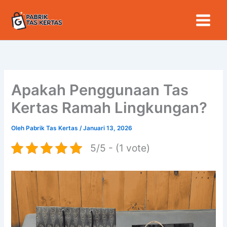
Lewati
ke
konten
Apakah Penggunaan Tas
Kertas Ramah Lingkungan?
Oleh
Pabrik Tas Kertas
/
Januari 13, 2026
5/5 - (1 vote)