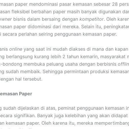
emasan paper mendominasi pasar kemasan sebesar 28 pers
masan fleksibel berbahan paper masih banyak digunakan dan
owner
bisnis dalam bersaing dengan
kompetitor
. Oleh karen
asan paper didominasi dari mereka. Selain itu, peningkata
i secara perlahan seiring penggunaan kemasan paper.
isnis
online
yang saat ini mudah diakses di mana dan kapan 
g berlangsung kurang lebih 2 tahun kemarin, masyarakat 
-bondong membuka peluang usaha dengan berbisnis
offli
ng sudah membaik. Sehingga permintaan produksi kemasan
engan hal tersebut.
Kemasan Paper
g sudah dijelaskan di atas, peminat penggunaan kemasan i
ecara signifikan. Banyak juga kelebihan yang akan didapa
n kemasan paper. Oleh karena itu, mereka mempertimban