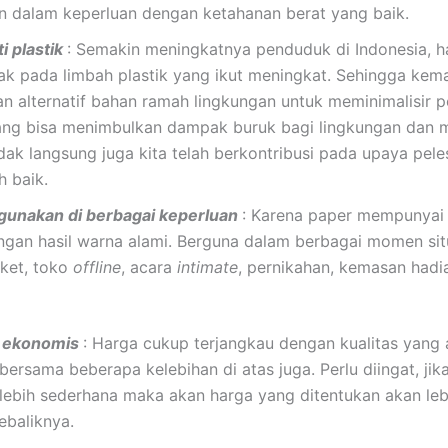
n dalam keperluan dengan ketahanan berat yang baik.
i plastik
: Semakin meningkatnya penduduk di Indonesia, ha
k pada limbah plastik yang ikut meningkat. Sehingga kem
n alternatif bahan ramah lingkungan untuk meminimalisir 
ang bisa menimbulkan dampak buruk bagi lingkungan dan 
dak langsung juga kita telah berkontribusi pada upaya pele
h baik.
gunakan di berbagai keperluan
: Karena paper mempunyai
ngan hasil warna alami. Berguna dalam berbagai momen situ
ket, toko
offline
, acara
intimate
, pernikahan, kemasan hadi
g ekonomis
: Harga cukup terjangkau dengan kualitas yang
bersama beberapa kelebihan di atas juga. Perlu diingat, jik
ebih sederhana maka akan harga yang ditentukan akan leb
ebaliknya.