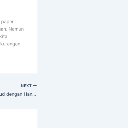
 paper.
ngan. Namun
kita
ekurangan
NEXT
Apa yang Dimaksud dengan Hang Tag?