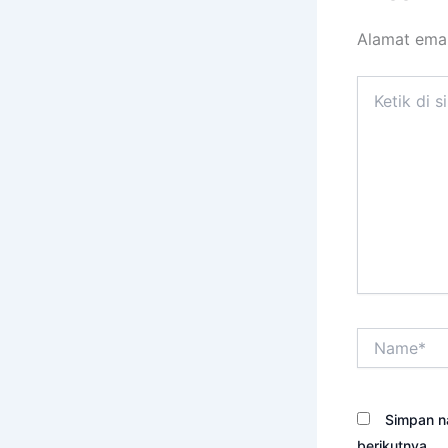
Alamat emai
Ketik
di
sini..
Name*
Simpan n
berikutnya.