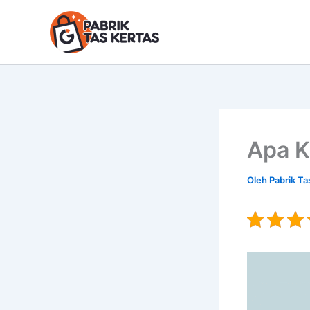
Lewati
ke
konten
Apa K
Oleh
Pabrik Ta