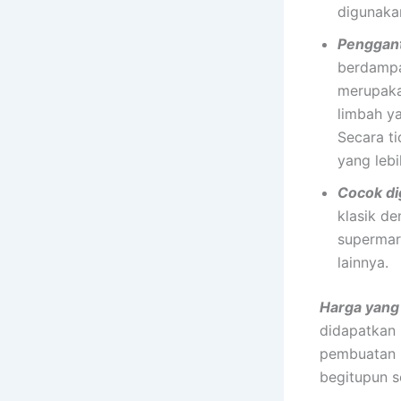
digunaka
Penggant
berdampa
merupaka
limbah y
Secara ti
yang lebi
Cocok di
klasik de
supermar
lainnya.
Harga yan
didapatkan 
pembuatan l
begitupun s