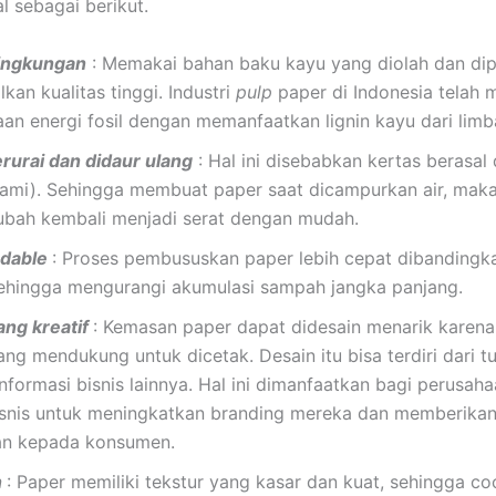
l sebagai berikut.
ingkungan
: Memakai bahan baku kayu yang diolah dan dip
kan kualitas tinggi. Industri
pulp
paper di Indonesia telah
an energi fosil dengan memanfaatkan lignin kayu dari limb
rurai dan didaur ulang
: Hal ini disebabkan kertas berasal 
lami). Sehingga membuat paper saat dicampurkan air, mak
ubah kembali menjadi serat dengan mudah.
adable
: Proses pembususkan paper lebih cepat dibandingk
 sehingga mengurangi akumulasi sampah jangka panjang.
ang kreatif
: Kemasan paper dapat didesain menarik karena
ang mendukung untuk dicetak. Desain itu bisa terdiri dari tu
nformasi bisnis lainnya. Hal ini dimanfaatkan bagi perusa
isnis untuk meningkatkan branding mereka dan memberika
an kepada konsumen.
n
: Paper memiliki tekstur yang kasar dan kuat, sehingga c