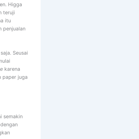
en. Higga
 teruji
a itu
n penjualan
saja. Seusai
mulai
ne
karena
 paper juga
ni semakin
t dengan
gkan