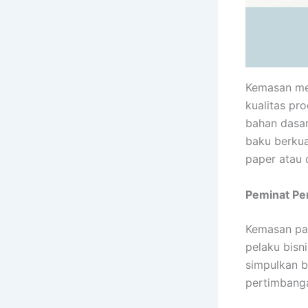
Kemasan men
kualitas pr
bahan dasar
baku berkua
paper atau 
Peminat P
Kemasan pap
pelaku bisn
simpulkan 
pertimbang