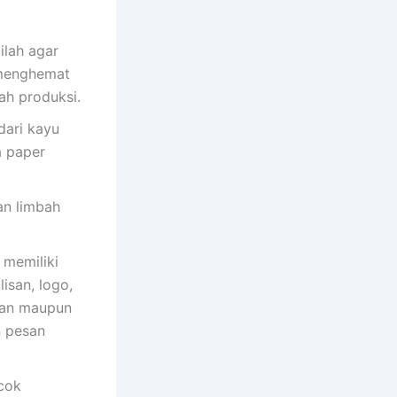
ilah agar
 menghemat
ah produksi.
dari kayu
a paper
an limbah
 memiliki
lisan, logo,
haan maupun
n pesan
ocok