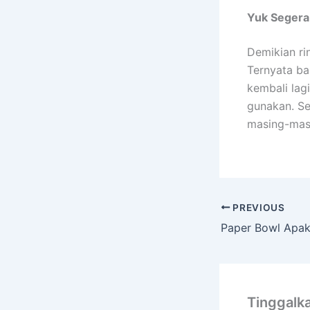
Yuk Segera
Demikian ri
Ternyata ba
kembali lag
gunakan. Se
masing-masi
PREVIOUS
Paper Bowl Apa
Tinggalk