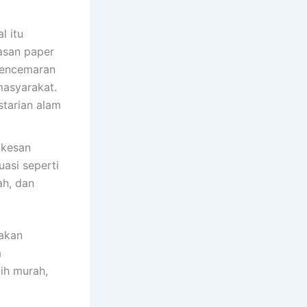
l itu
asan paper
pencemaran
masyarakat.
starian alam
 kesan
asi seperti
ah, dan
 akan
a
ih murah,