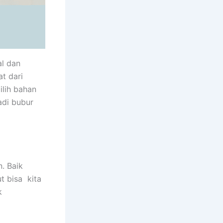
al dan
t dari
ilih bahan
adi bubur
. Baik
t bisa kita
k