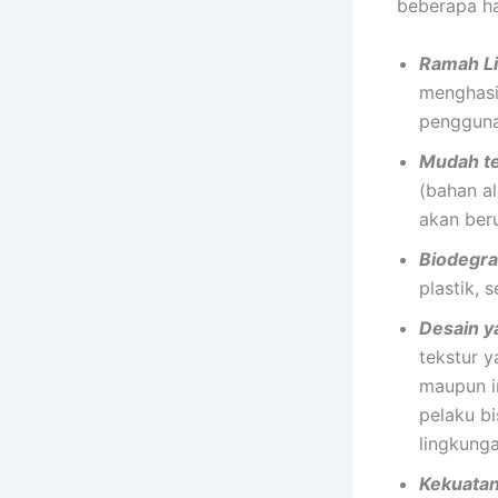
beberapa ha
Ramah L
menghasil
pengguna
Mudah te
(bahan a
akan ber
Biodegr
plastik,
Desain y
tekstur y
maupun i
pelaku b
lingkung
Kekuata